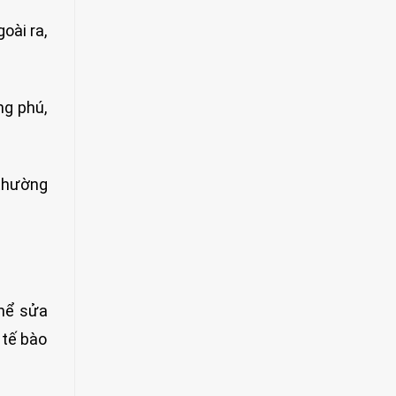
oài ra,
ng phú,
 thường
thể sửa
 tế bào