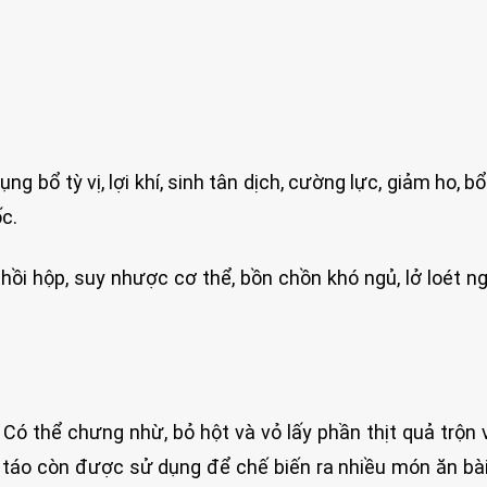
g bổ tỳ vị, lợi khí, sinh tân dịch, cường lực, giảm ho, bổ
ốc.
 hồi hộp, suy nhược cơ thể, bồn chồn khó ngủ, lở loét ng
ó thể chưng nhừ, bỏ hột và vỏ lấy phần thịt quả trộn 
g táo còn được sử dụng để chế biến ra nhiều món ăn bà