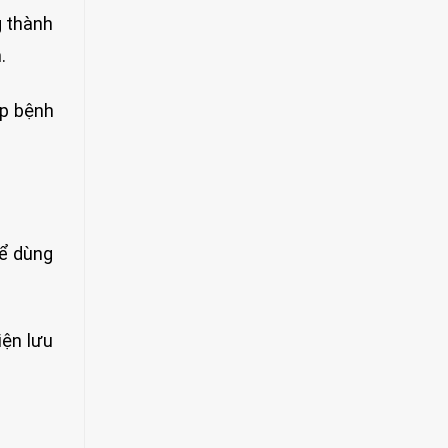
g thành
.
úp bệnh
hể dùng
iện lưu