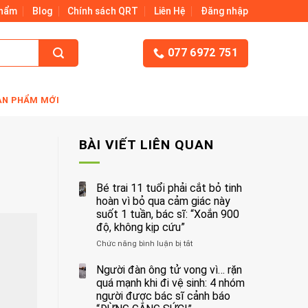
Phẩm
Blog
Chính sách QRT
Liên Hệ
Đăng nhập
077 6972 751
ẢN PHẨM MỚI
BÀI VIẾT LIÊN QUAN
Bé trai 11 tuổi phải cắt bỏ tinh
hoàn vì bỏ qua cảm giác này
suốt 1 tuần, bác sĩ: “Xoắn 900
độ, không kịp cứu”
Chức năng bình luận bị tắt
ở
Bé
trai
Người đàn ông tử vong vì… rặn
11
quá mạnh khi đi vệ sinh: 4 nhóm
tuổi
người được bác sĩ cảnh báo
phải