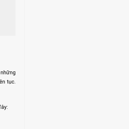
à những
ên tục.
đây: