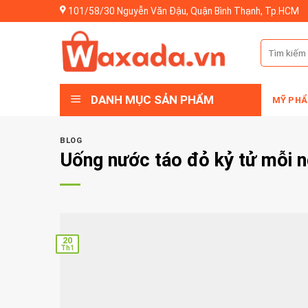
Skip
101/58/30 Nguyễn Văn Đậu, Quận Bình Thạnh, Tp.HCM
to
content
Tìm
kiếm:
DANH MỤC SẢN PHẨM
MỸ PHẨ
BLOG
Uống nước táo đỏ kỷ tử mỗi n
20
Th1