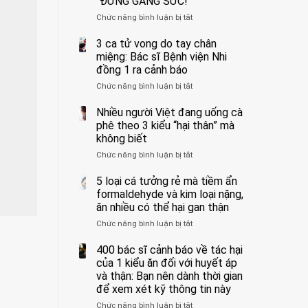
“ĐỪNG GẮNG SỨC!”
cắt
Chức năng bình luận bị tắt
bỏ
ở
tinh
Người
hoàn
đàn
3 ca tử vong do tay chân
vì
ông
miệng: Bác sĩ Bệnh viện Nhi
bỏ
tử
đồng 1 ra cảnh báo
qua
vong
Chức năng bình luận bị tắt
ở
cảm
vì…
3
giác
rặn
ca
Nhiều người Việt đang uống cà
này
quá
tử
suốt
mạnh
phê theo 3 kiểu “hại thân” mà
vong
1
khi
không biết
do
tuần,
đi
Chức năng bình luận bị tắt
ở
tay
bác
vệ
Nhiều
chân
sĩ:
sinh:
người
5 loại cá tưởng rẻ mà tiềm ẩn
miệng:
“Xoắn
4
Việt
Bác
formaldehyde và kim loại nặng,
900
nhóm
đang
sĩ
độ,
người
ăn nhiều có thể hại gan thận
uống
Bệnh
không
được
Chức năng bình luận bị tắt
ở
cà
viện
kịp
bác
5
phê
Nhi
cứu”
sĩ
loại
400 bác sĩ cảnh báo về tác hại
theo
đồng
cảnh
cá
3
của 1 kiểu ăn đối với huyết áp
1
báo
tưởng
kiểu
ra
và thận: Bạn nên dành thời gian
“ĐỪNG
rẻ
“hại
cảnh
GẮNG
để xem xét kỹ thông tin này
mà
thân”
báo
SỨC!”
Chức năng bình luận bị tắt
tiềm
ở
mà