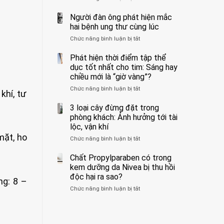
ẩn
400
không
formaldehyde
bác
Người đàn ông phát hiện mắc
biết
và
sĩ
hai bệnh ung thư cùng lúc
kim
cảnh
Chức năng bình luận bị tắt
ở
loại
báo
Người
nặng,
về
đàn
Phát hiện thời điểm tập thể
ăn
tác
ông
dục tốt nhất cho tim: Sáng hay
nhiều
hại
phát
có
của
chiều mới là “giờ vàng”?
hiện
thể
1
Chức năng bình luận bị tắt
ở
mắc
hại
kiểu
khí, tư
Phát
hai
gan
ăn
hiện
3 loại cây đừng đặt trong
bệnh
thận
đối
thời
ung
phòng khách: Ảnh hưởng tới tài
với
điểm
thư
lộc, vận khí
huyết
tập
cùng
áp
mặt, ho
Chức năng bình luận bị tắt
ở
thể
lúc
và
3
dục
thận:
loại
Chất Propylparaben có trong
tốt
Bạn
cây
nhất
kem dưỡng da Nivea bị thu hồi
nên
đừng
cho
độc hại ra sao?
dành
ng: 8 –
đặt
tim:
thời
Chức năng bình luận bị tắt
ở
trong
Sáng
gian
Chất
phòng
hay
để
Propylparaben
khách:
chiều
xem
có
Ảnh
mới
xét
trong
hưởng