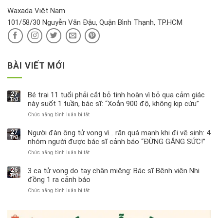
hại
Waxada Việt Nam
ra
101/58/30 Nguyễn Văn Đậu, Quận Bình Thạnh, TP.HCM
sao?
BÀI VIẾT MỚI
27
Bé trai 11 tuổi phải cắt bỏ tinh hoàn vì bỏ qua cảm giác
Th3
này suốt 1 tuần, bác sĩ: “Xoắn 900 độ, không kịp cứu”
Chức năng bình luận bị tắt
ở
Bé
trai
27
Người đàn ông tử vong vì… rặn quá mạnh khi đi vệ sinh: 4
Th3
11
nhóm người được bác sĩ cảnh báo “ĐỪNG GẮNG SỨC!”
tuổi
Chức năng bình luận bị tắt
ở
phải
Người
cắt
đàn
bỏ
26
3 ca tử vong do tay chân miệng: Bác sĩ Bệnh viện Nhi
Th3
ông
tinh
đồng 1 ra cảnh báo
tử
hoàn
Chức năng bình luận bị tắt
ở
vong
vì
3
vì…
bỏ
ca
rặn
qua
tử
quá
cảm