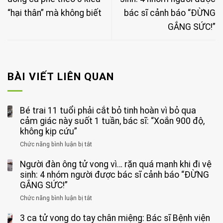
“hại thân” mà không biết
bác sĩ cảnh báo “ĐỪNG
GẮNG SỨC!”
BÀI VIẾT LIÊN QUAN
Bé trai 11 tuổi phải cắt bỏ tinh hoàn vì bỏ qua
cảm giác này suốt 1 tuần, bác sĩ: “Xoắn 900 độ,
không kịp cứu”
Chức năng bình luận bị tắt
ở
Bé
Người đàn ông tử vong vì… rặn quá mạnh khi đi vệ
trai
11
sinh: 4 nhóm người được bác sĩ cảnh báo “ĐỪNG
tuổi
GẮNG SỨC!”
phải
Chức năng bình luận bị tắt
ở
cắt
Người
bỏ
3 ca tử vong do tay chân miệng: Bác sĩ Bệnh viện
đàn
tinh