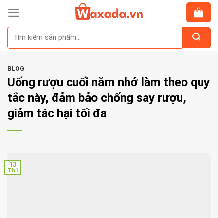
Skip
to
Tìm
content
kiếm:
BLOG
Uống rượu cuối năm nhớ làm theo quy
tắc này, đảm bảo chống say rượu,
giảm tác hại tối đa
13
Th1