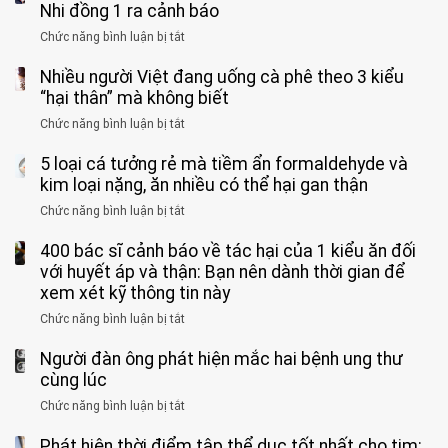
ông
Nhi đồng 1 ra cảnh báo
hoàn
tử
vì
Chức năng bình luận bị tắt
ở
vong
bỏ
3
vì…
qua
Nhiều người Việt đang uống cà phê theo 3 kiểu
ca
rặn
cảm
tử
“hại thân” mà không biết
quá
giác
vong
mạnh
Chức năng bình luận bị tắt
ở
này
do
khi
Nhiều
suốt
tay
đi
5 loại cá tưởng rẻ mà tiềm ẩn formaldehyde và
người
1
chân
vệ
Việt
kim loại nặng, ăn nhiều có thể hại gan thận
tuần,
miệng:
sinh:
đang
bác
Bác
Chức năng bình luận bị tắt
ở
4
uống
sĩ:
sĩ
5
nhóm
cà
“Xoắn
Bệnh
400 bác sĩ cảnh báo về tác hại của 1 kiểu ăn đối
loại
người
phê
900
viện
cá
với huyết áp và thận: Bạn nên dành thời gian để
được
theo
độ,
Nhi
tưởng
xem xét kỹ thông tin này
bác
3
không
đồng
rẻ
sĩ
kiểu
kịp
Chức năng bình luận bị tắt
ở
1
mà
cảnh
“hại
cứu”
400
ra
tiềm
báo
thân”
Người đàn ông phát hiện mắc hai bệnh ung thư
bác
cảnh
ẩn
“ĐỪNG
mà
sĩ
cùng lúc
báo
formaldehyde
GẮNG
không
cảnh
và
Chức năng bình luận bị tắt
SỨC!”
ở
biết
báo
kim
Người
về
loại
Phát hiện thời điểm tập thể dục tốt nhất cho tim:
đàn