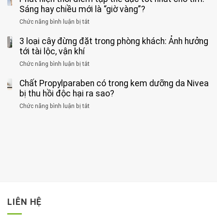
tác
nặng,
ông
Sáng hay chiều mới là “giờ vàng”?
hại
ăn
phát
của
Chức năng bình luận bị tắt
ở
nhiều
hiện
1
Phát
có
mắc
kiểu
3 loại cây đừng đặt trong phòng khách: Ảnh hưởng
hiện
thể
hai
ăn
thời
tới tài lộc, vận khí
hại
bệnh
đối
điểm
gan
ung
Chức năng bình luận bị tắt
ở
với
tập
thận
thư
3
huyết
thể
cùng
Chất Propylparaben có trong kem dưỡng da Nivea
loại
áp
dục
lúc
cây
bị thu hồi độc hại ra sao?
và
tốt
đừng
thận:
nhất
Chức năng bình luận bị tắt
ở
đặt
Bạn
cho
Chất
trong
nên
tim:
Propylparaben
phòng
dành
Sáng
có
khách:
thời
hay
trong
Ảnh
gian
chiều
kem
hưởng
để
mới
dưỡng
tới
xem
là
da
tài
xét
“giờ
Nivea
lộc,
kỹ
vàng”?
bị
vận
thông
thu
LIÊN HỆ
khí
tin
hồi
này
độc