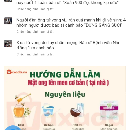
này suốt 1 tuần, bác sĩ: “Xoắn 900 độ, không kịp cứu”
Chức năng bình luận bị tắt
ở
Bé
trai
27
Người đàn ông tử vong vì… rặn quá mạnh khi đi vệ sinh: 4
Th3
11
nhóm người được bác sĩ cảnh báo “ĐỪNG GẮNG SỨC!”
tuổi
Chức năng bình luận bị tắt
ở
phải
Người
cắt
đàn
bỏ
26
3 ca tử vong do tay chân miệng: Bác sĩ Bệnh viện Nhi
Th3
ông
tinh
đồng 1 ra cảnh báo
tử
hoàn
Chức năng bình luận bị tắt
ở
vong
vì
3
vì…
bỏ
ca
rặn
qua
tử
quá
cảm
vong
mạnh
giác
do
khi
này
tay
đi
suốt
chân
vệ
1
miệng:
sinh:
tuần,
Bác
4
bác
sĩ
nhóm
sĩ:
Bệnh
người
“Xoắn
viện
được
900
Nhi
bác
độ,
đồng
sĩ
không
1
cảnh
kịp
ra
báo
cứu”