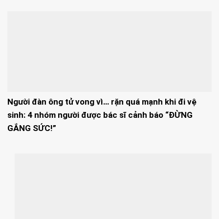
Người đàn ông tử vong vì… rặn quá mạnh khi đi vệ
sinh: 4 nhóm người được bác sĩ cảnh báo “ĐỪNG
GẮNG SỨC!”