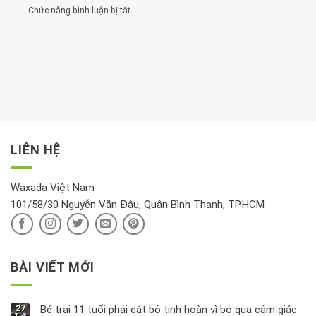
đừng
thận:
nhất
Chức năng bình luận bị tắt
ở
đặt
Bạn
cho
Chất
trong
nên
tim:
Propylparaben
phòng
dành
Sáng
có
khách:
thời
hay
trong
Ảnh
gian
chiều
kem
hưởng
để
mới
dưỡng
tới
xem
là
da
tài
xét
“giờ
Nivea
lộc,
kỹ
vàng”?
bị
vận
thông
thu
LIÊN HỆ
khí
tin
hồi
này
độc
hại
Waxada Việt Nam
ra
101/58/30 Nguyễn Văn Đậu, Quận Bình Thạnh, TP.HCM
sao?
BÀI VIẾT MỚI
27
Bé trai 11 tuổi phải cắt bỏ tinh hoàn vì bỏ qua cảm giác
Th3