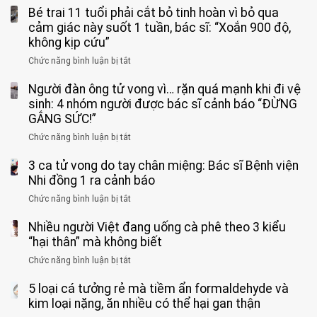
Bé trai 11 tuổi phải cắt bỏ tinh hoàn vì bỏ qua
cảm giác này suốt 1 tuần, bác sĩ: “Xoắn 900 độ,
không kịp cứu”
Chức năng bình luận bị tắt
ở
Bé
Người đàn ông tử vong vì… rặn quá mạnh khi đi vệ
trai
11
sinh: 4 nhóm người được bác sĩ cảnh báo “ĐỪNG
tuổi
GẮNG SỨC!”
phải
Chức năng bình luận bị tắt
ở
cắt
Người
bỏ
3 ca tử vong do tay chân miệng: Bác sĩ Bệnh viện
đàn
tinh
ông
Nhi đồng 1 ra cảnh báo
hoàn
tử
vì
Chức năng bình luận bị tắt
ở
vong
bỏ
3
vì…
qua
Nhiều người Việt đang uống cà phê theo 3 kiểu
ca
rặn
cảm
tử
“hại thân” mà không biết
quá
giác
vong
mạnh
Chức năng bình luận bị tắt
ở
này
do
khi
Nhiều
suốt
tay
đi
5 loại cá tưởng rẻ mà tiềm ẩn formaldehyde và
người
1
chân
vệ
Việt
kim loại nặng, ăn nhiều có thể hại gan thận
tuần,
miệng:
sinh:
đang
bác