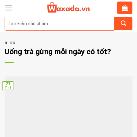
Skip
to
Tìm
content
kiếm:
BLOG
Uống trà gừng mỗi ngày có tốt?
21
Th1