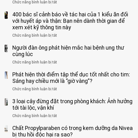
Bác
Chức năng bình luận bị tắt
ở
4
uống
sĩ:
sĩ
5
nhóm
cà
“Xoắn
Bệnh
400 bác sĩ cảnh báo về tác hại của 1 kiểu ăn đối
loại
người
phê
900
viện
cá
với huyết áp và thận: Bạn nên dành thời gian để
được
theo
độ,
Nhi
tưởng
xem xét kỹ thông tin này
bác
3
không
đồng
rẻ
sĩ
kiểu
kịp
Chức năng bình luận bị tắt
ở
1
mà
cảnh
“hại
cứu”
400
ra
tiềm
báo
thân”
Người đàn ông phát hiện mắc hai bệnh ung thư
bác
cảnh
ẩn
“ĐỪNG
mà
sĩ
cùng lúc
báo
formaldehyde
GẮNG
không
cảnh
và
Chức năng bình luận bị tắt
SỨC!”
ở
biết
báo
kim
Người
về
loại
Phát hiện thời điểm tập thể dục tốt nhất cho tim:
đàn
tác
nặng,
ông
Sáng hay chiều mới là “giờ vàng”?
hại
ăn
phát
của
Chức năng bình luận bị tắt
ở
nhiều
hiện
1
Phát
có
mắc
kiểu
3 loại cây đừng đặt trong phòng khách: Ảnh hưởng
hiện
thể
hai
ăn
thời
tới tài lộc, vận khí
hại
bệnh
đối
điểm
gan
ung
Chức năng bình luận bị tắt
ở
với
tập
thận
thư
3
huyết
thể
cùng
Chất Propylparaben có trong kem dưỡng da Nivea
loại
áp
dục
lúc
cây
bị thu hồi độc hại ra sao?
và
tốt