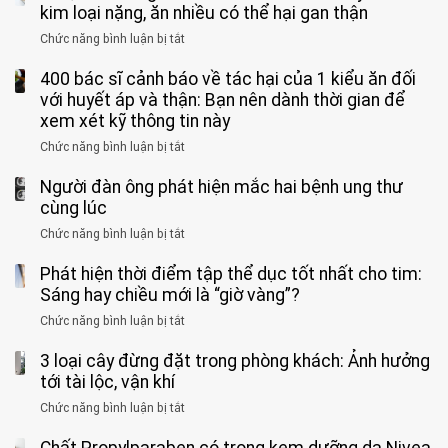
vệ
Việt
kim loại nặng, ăn nhiều có thể hại gan thận
tuần,
miệng:
sinh:
đang
bác
Bác
Chức năng bình luận bị tắt
ở
4
uống
sĩ:
sĩ
5
nhóm
cà
“Xoắn
Bệnh
400 bác sĩ cảnh báo về tác hại của 1 kiểu ăn đối
loại
người
phê
900
viện
cá
với huyết áp và thận: Bạn nên dành thời gian để
được
theo
độ,
Nhi
tưởng
xem xét kỹ thông tin này
bác
3
không
đồng
rẻ
sĩ
kiểu
kịp
Chức năng bình luận bị tắt
ở
1
mà
cảnh
“hại
cứu”
400
ra
tiềm
báo
thân”
Người đàn ông phát hiện mắc hai bệnh ung thư
bác
cảnh
ẩn
“ĐỪNG
mà
sĩ
cùng lúc
báo
formaldehyde
GẮNG
không
cảnh
và
Chức năng bình luận bị tắt
SỨC!”
ở
biết
báo
kim
Người
về
loại
Phát hiện thời điểm tập thể dục tốt nhất cho tim:
đàn
tác
nặng,
ông
Sáng hay chiều mới là “giờ vàng”?
hại
ăn
phát
của
Chức năng bình luận bị tắt
ở
nhiều
hiện
1
Phát
có
mắc
kiểu
3 loại cây đừng đặt trong phòng khách: Ảnh hưởng
hiện
thể
hai
ăn
thời
tới tài lộc, vận khí
hại
bệnh
đối
điểm
gan
ung
Chức năng bình luận bị tắt
ở
với
tập
thận
thư
3
huyết
thể
cùng
loại