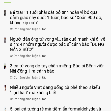
Bé trai 11 tuổi phải cắt bỏ tinh hoàn vì bỏ qua
cảm giác này suốt 1 tuần, bác sĩ: “Xoắn 900 độ,
không kịp cứu”
Chức năng bình luận bị tắt
ở
Bé
Người đàn ông tử vong vì… rặn quá mạnh khi đi vệ
trai
11
sinh: 4 nhóm người được bác sĩ cảnh báo “ĐỪNG
tuổi
GẮNG SỨC!”
phải
Chức năng bình luận bị tắt
ở
cắt
Người
bỏ
3 ca tử vong do tay chân miệng: Bác sĩ Bệnh viện
đàn
tinh
ông
Nhi đồng 1 ra cảnh báo
hoàn
tử
vì
Chức năng bình luận bị tắt
ở
vong
bỏ
3
vì…
qua
Nhiều người Việt đang uống cà phê theo 3 kiểu
ca
rặn
cảm
tử
“hại thân” mà không biết
quá
giác
vong
mạnh
Chức năng bình luận bị tắt
ở
này
do
khi
Nhiều
suốt
tay
đi
5 loại cá tưởng rẻ mà tiềm ẩn formaldehyde và
người
1
chân