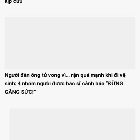
kịp cứu”
Người đàn ông tử vong vì… rặn quá mạnh khi đi vệ
sinh: 4 nhóm người được bác sĩ cảnh báo “ĐỪNG
GẮNG SỨC!”