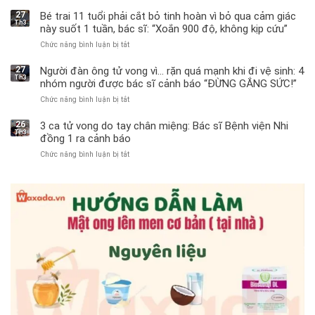
27
Bé trai 11 tuổi phải cắt bỏ tinh hoàn vì bỏ qua cảm giác
Th3
này suốt 1 tuần, bác sĩ: “Xoắn 900 độ, không kịp cứu”
Chức năng bình luận bị tắt
ở
Bé
trai
27
Người đàn ông tử vong vì… rặn quá mạnh khi đi vệ sinh: 4
Th3
11
nhóm người được bác sĩ cảnh báo “ĐỪNG GẮNG SỨC!”
tuổi
Chức năng bình luận bị tắt
ở
phải
Người
cắt
đàn
bỏ
26
3 ca tử vong do tay chân miệng: Bác sĩ Bệnh viện Nhi
Th3
ông
tinh
đồng 1 ra cảnh báo
tử
hoàn
Chức năng bình luận bị tắt
ở
vong
vì
3
vì…
bỏ
ca
rặn
qua
tử
quá
cảm
vong
mạnh
giác
do
khi
này
tay
đi
suốt
chân
vệ
1
miệng:
sinh:
tuần,
Bác
4
bác
sĩ
nhóm
sĩ:
Bệnh
người
“Xoắn
viện
được
900
Nhi
bác
độ,
đồng
sĩ
không