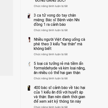
“ĐỪNG GẮNG SỨC!”
cắt
Chức năng bình luận bị tắt
bỏ
ở
tinh
Người
hoàn
đàn
3 ca tử vong do tay chân
vì
ông
miệng: Bác sĩ Bệnh viện Nhi
bỏ
tử
đồng 1 ra cảnh báo
qua
vong
Chức năng bình luận bị tắt
ở
cảm
vì…
3
giác
rặn
ca
Nhiều người Việt đang uống cà
này
quá
tử
suốt
mạnh
phê theo 3 kiểu “hại thân” mà
vong
1
khi
không biết
do
tuần,
đi
Chức năng bình luận bị tắt
ở
tay
bác
vệ
Nhiều
chân
sĩ:
sinh:
người
5 loại cá tưởng rẻ mà tiềm ẩn
miệng:
“Xoắn
4
Việt
Bác
formaldehyde và kim loại nặng,
900
nhóm
đang
sĩ
độ,
người
ăn nhiều có thể hại gan thận
uống
Bệnh
không
được
Chức năng bình luận bị tắt
ở
cà
viện
kịp
bác
5
phê
Nhi
cứu”
sĩ
loại
400 bác sĩ cảnh báo về tác hại
theo
đồng
cảnh
cá
3
của 1 kiểu ăn đối với huyết áp
1
báo
tưởng
kiểu
ra
và thận: Bạn nên dành thời gian
“ĐỪNG
rẻ
“hại
cảnh
GẮNG
để xem xét kỹ thông tin này
mà
thân”
báo
SỨC!”
Chức năng bình luận bị tắt
tiềm
ở
mà