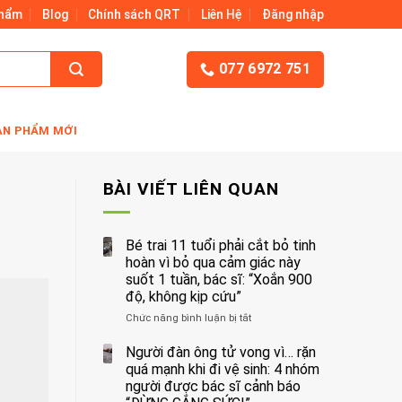
Phẩm
Blog
Chính sách QRT
Liên Hệ
Đăng nhập
077 6972 751
ẢN PHẨM MỚI
BÀI VIẾT LIÊN QUAN
Bé trai 11 tuổi phải cắt bỏ tinh
hoàn vì bỏ qua cảm giác này
suốt 1 tuần, bác sĩ: “Xoắn 900
độ, không kịp cứu”
Chức năng bình luận bị tắt
ở
Bé
trai
Người đàn ông tử vong vì… rặn
11
quá mạnh khi đi vệ sinh: 4 nhóm
tuổi
người được bác sĩ cảnh báo
phải