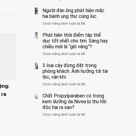
ẩn
400
không
formaldehyde
bác
Người đàn ông phát hiện mắc
biết
và
sĩ
hai bệnh ung thư cùng lúc
kim
cảnh
Chức năng bình luận bị tắt
ở
loại
báo
Người
nặng,
về
đàn
Phát hiện thời điểm tập thể
ăn
tác
ông
dục tốt nhất cho tim: Sáng hay
nhiều
hại
phát
có
của
chiều mới là “giờ vàng”?
hiện
thể
1
Chức năng bình luận bị tắt
ở
mắc
hại
kiểu
Phát
hai
gan
ăn
hiện
3 loại cây đừng đặt trong
bệnh
thận
đối
thời
ung
phòng khách: Ảnh hưởng tới tài
với
điểm
thư
lộc, vận khí
huyết
tập
cùng
áp
Chức năng bình luận bị tắt
ở
thể
ệng:
lúc
và
3
dục
thận:
 ra
loại
Chất Propylparaben có trong
tốt
Bạn
cây
nhất
kem dưỡng da Nivea bị thu hồi
nên
đừng
cho
độc hại ra sao?
dành
đặt
tim:
thời
Chức năng bình luận bị tắt
ở
trong
Sáng
gian
Chất
phòng
hay
để
Propylparaben
khách:
chiều
xem
có
Ảnh
mới
xét
trong
hưởng