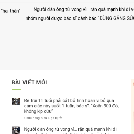
Người đàn ông tử vong vì… rặn quá mạnh khi đi vệ
“hại thân”
nhóm người được bác sĩ cảnh báo “ĐỪNG GẮNG SỨ
BÀI VIẾT MỚI
27
Bé trai 11 tuổi phải cắt bỏ tinh hoàn vì bỏ qua
Th3
cảm giác này suốt 1 tuần, bác sĩ: “Xoắn 900 độ,
không kịp cứu”
Chức năng bình luận bị tắt
ở
Bé
trai
27
Người đàn ông tử vong vì… rặn quá mạnh khi đi
Th3
11