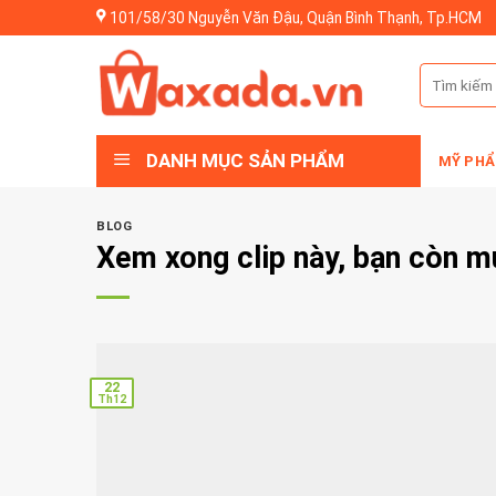
Skip
101/58/30 Nguyễn Văn Đậu, Quận Bình Thạnh, Tp.HCM
to
content
Tìm
kiếm:
DANH MỤC SẢN PHẨM
MỸ PHẨ
BLOG
Xem xong clip này, bạn còn 
22
Th12